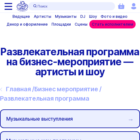
Ведущие
Артисты
Музыканты
DJ
Шоу
Фото и видео
Декор и оформление
Площадки
Сцены
Стать исполнителем
Развлекательная программа
на бизнес-мероприятие —
артисты и шоу
Главная /
Бизнес мероприятие /
Развлекательная программа
Музыкальные выступления