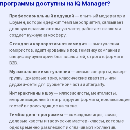
программы доступны на IQ Manager?
Профессиональный ведущий
— опытный модератор и
шоумен, который держит темп мероприятия, связывает
деловую и развлекательную части, работает с залом и
создаёт нужную атмосферу.
Стендап и корпоративная комедия
— выступления
юмористов, адаптированные под тематику компании и
специфику аудитории: без пошлостей, строго в формате
B2B.
Музыкальные выступления
— живые концерты, кавер-
группы, джазовые трио, классические квартеты или
диджей-сеты для фуршетной части и afterparty.
Интерактивные шоу
— иллюзионисты, менталисты,
импровизационный театр и другие форматы, вовлекающие
гостей в происходящее на сцене.
Тимбилдинг-программы
— командные игры, квизы,
деловые квесты и творческие мастер-классы, которые
одновременно развлекают и сплачивают коллектив.